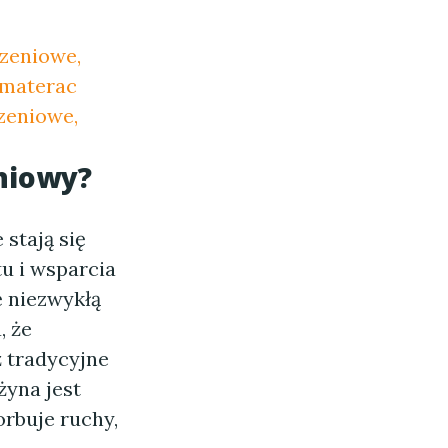
szeniowe,
 materac
zeniowe,
niowy?
stają się
u i wsparcia
ę niezwykłą
, że
ż tradycyjne
yna jest
orbuje ruchy,