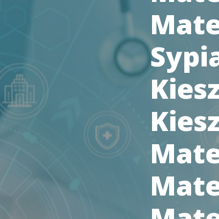
Mate
Sypi
Kies
Kies
Mate
Mate
Mate