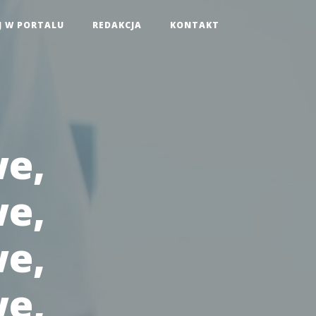
J W PORTALU
REDAKCJA
KONTAKT
we,
we,
we,
we,