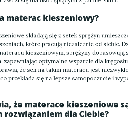
prawdzi się dla osób śpiących z partnerskim.
ła materac kieszeniowy?
szeniowe składają się z setek sprężyn umieszc
zeniach, które pracują niezależnie od siebie. D
 materacu kieszeniowym, sprężyny dopasowują s
a, zapewniając optymalne wsparcie dla kręgosł
sprawia, że sen na takim materacu jest niezwyk
, co przekłada się na lepsze samopoczucie i wy
.
ia, że materace kieszeniowe s
 rozwiązaniem dla Ciebie?