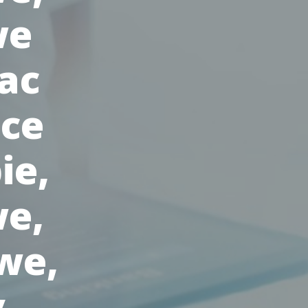
we
ac
ace
ie,
we,
we,
y