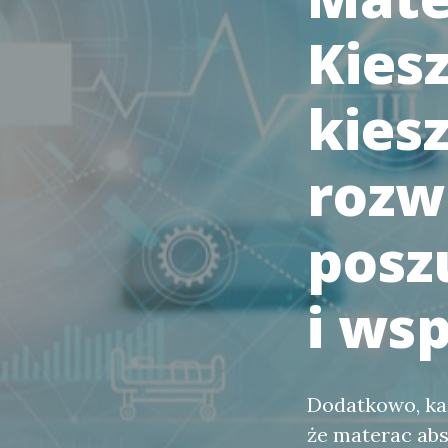
Kies
kies
rozw
posz
i ws
Dodatkowo, każ
że materac abs