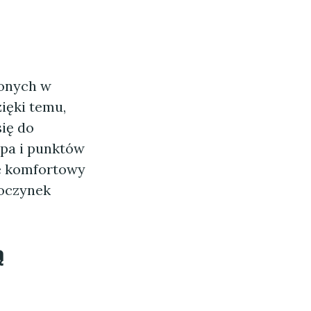
zonych w
zięki temu,
ię do
upa i punktów
le komfortowy
poczynek
ą