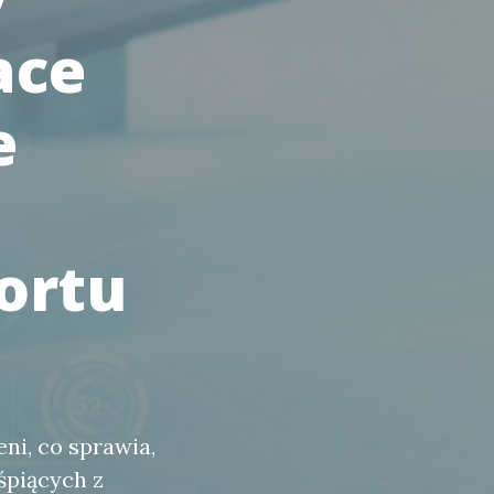
ace
e
ortu
ni, co sprawia,
śpiących z