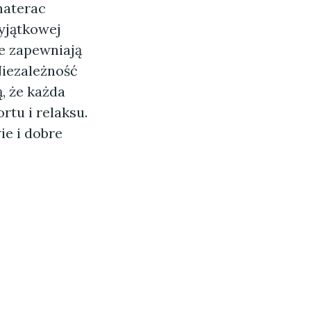
 materac
wyjątkowej
we zapewniają
Niezależność
, że każda
tu i relaksu.
ie i dobre