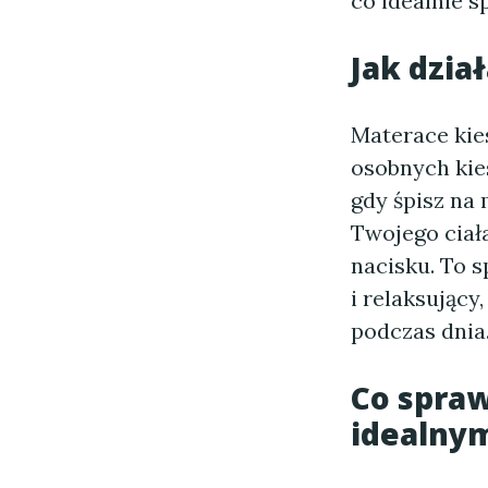
co idealnie s
Jak dzia
Materace kie
osobnych kies
gdy śpisz na
Twojego ciał
nacisku. To 
i relaksujący
podczas dnia
Co spraw
idealnym